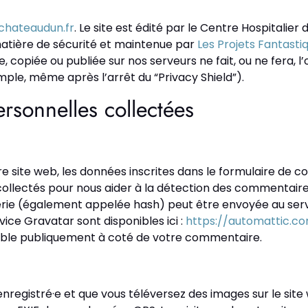
chateaudun.fr
. Le site est édité par le Centre Hospitali
atière de sécurité et maintenue par
Les Projets Fantasti
copiée ou publiée sur nos serveurs ne fait, ou ne fera, l’o
mple, même après l’arrêt du “Privacy Shield”).
ersonnelles collectées
 site web, les données inscrites dans le formulaire de c
t collectés pour nous aider à la détection des commentai
ie (également appelée hash) peut être envoyée au service
vice Gravatar sont disponibles ici :
https://automattic.c
sible publiquement à coté de votre commentaire.
e enregistré·e et que vous téléversez des images sur le sit