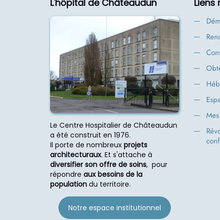
L'hôpital de Châteaudun
Liens
Dém
Rend
Cons
Obte
Héb
Espa
Mes 
Le Centre Hospitalier de Châteaudun
Rév
a été construit en 1976.
conf
Il porte de nombreux
projets
architecturaux
. Et s'attache à
diversifier son offre de soins
, pour
répondre
aux besoins de la
population
du territoire.
Notre espace institutionnel