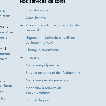
Nos services de soins
Ophtalmologie
 la
oint sur
Consultations
Préparation à la naissance – Centre
rmet […]
périnatal
s et Vice-
de la
Urgences – Unité de surveillance
continue – SMUR
le […]
Chirurgie ambulatoire
ruction
Imagerie
FAS et
Médecine polyvalente
Service de soins et de réadaptation
Médecine gériatrique aiguë
on :
s rénales
Médecine à orientation
udun […]
pneumologique
 les
Hôpital de jour