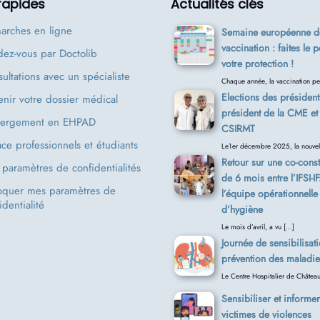
 rapides
Actualités clés
arches en ligne
Semaine européenne de
vaccination : faites le p
ez-vous par Doctolib
votre protection !
ultations avec un spécialiste
Chaque année, la vaccination pe
Elections des président
nir votre dossier médical
président de la CME et 
ergement en EHPAD
CSIRMT
ce professionnels et étudiants
Le1er décembre 2025, la nouvel
Retour sur une co-const
paramètres de confidentialités
de 6 mois entre l’IFSI-I
oquer mes paramètres de
l’équipe opérationnelle
identialité
d’hygiène
Le mois d’avril, a vu […]
Journée de sensibilisati
prévention des maladie
Le Centre Hospitalier de Châtea
Sensibiliser et informer
victimes de violences