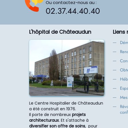
Ou contactez-nous au :
02.37.44.40.40
L'hôpital de Châteaudun
Liens
Dém
Rend
Cons
Obte
Héb
Espa
Mes 
Le Centre Hospitalier de Châteaudun
Rév
a été construit en 1976.
conf
Il porte de nombreux
projets
architecturaux
. Et s'attache à
diversifier son offre de soins
, pour