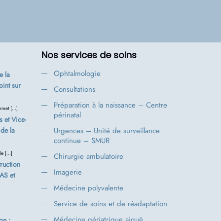
Nos services de soins
Ophtalmologie
 la
oint sur
Consultations
Préparation à la naissance – Centre
rmet […]
périnatal
s et Vice-
de la
Urgences – Unité de surveillance
continue – SMUR
le […]
Chirurgie ambulatoire
ruction
Imagerie
FAS et
Médecine polyvalente
Service de soins et de réadaptation
Médecine gériatrique aiguë
on :