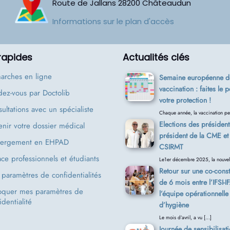
Route de Jallans
28200
Châteaudun
Informations sur le plan d'accès
 rapides
Actualités clés
arches en ligne
Semaine européenne de
vaccination : faites le p
ez-vous par Doctolib
votre protection !
ultations avec un spécialiste
Chaque année, la vaccination pe
Elections des président
nir votre dossier médical
président de la CME et 
ergement en EHPAD
CSIRMT
ce professionnels et étudiants
Le1er décembre 2025, la nouvel
Retour sur une co-const
paramètres de confidentialités
de 6 mois entre l’IFSI-I
oquer mes paramètres de
l’équipe opérationnelle
identialité
d’hygiène
Le mois d’avril, a vu […]
Journée de sensibilisati