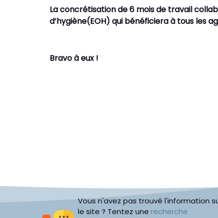
La concrétisation de 6 mois de travail collab
d’hygiène(EOH) qui bénéficiera à tous les a
Bravo à eux !
Vous n'avez pas trouvé l'information s
le site ? Tentez une
recherche