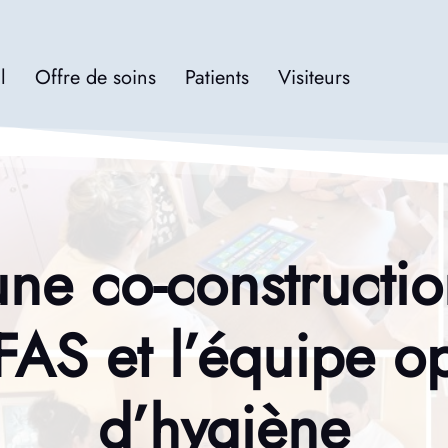
l
Offre de soins
Patients
Visiteurs
une co-constructi
-IFAS et l’équipe o
d’hygiène