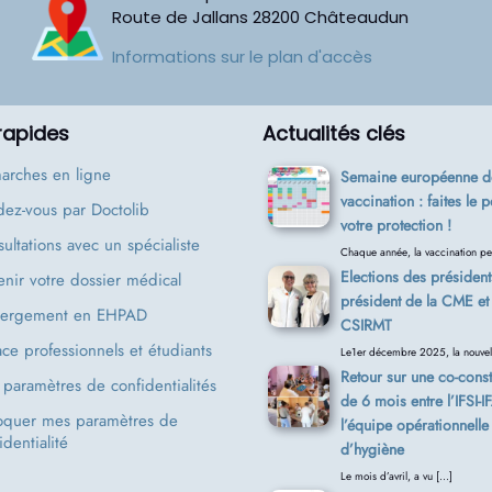
Route de Jallans
28200
Châteaudun
Informations sur le plan d'accès
 rapides
Actualités clés
arches en ligne
Semaine européenne de
vaccination : faites le p
ez-vous par Doctolib
votre protection !
ultations avec un spécialiste
Chaque année, la vaccination pe
Elections des président
nir votre dossier médical
président de la CME et 
ergement en EHPAD
CSIRMT
ce professionnels et étudiants
Le1er décembre 2025, la nouvel
Retour sur une co-const
paramètres de confidentialités
de 6 mois entre l’IFSI-I
oquer mes paramètres de
l’équipe opérationnelle
identialité
d’hygiène
Le mois d’avril, a vu […]