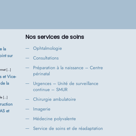
Nos services de soins
Ophtalmologie
 la
oint sur
Consultations
Préparation à la naissance – Centre
rmet […]
périnatal
s et Vice-
de la
Urgences – Unité de surveillance
continue – SMUR
le […]
Chirurgie ambulatoire
ruction
Imagerie
FAS et
Médecine polyvalente
Service de soins et de réadaptation