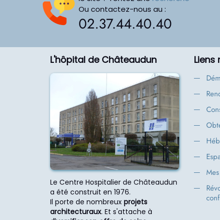
Ou contactez-nous au :
02.37.44.40.40
L'hôpital de Châteaudun
Liens
Dém
Rend
Cons
Obte
Héb
Espa
Mes 
Le Centre Hospitalier de Châteaudun
Rév
a été construit en 1976.
conf
Il porte de nombreux
projets
architecturaux
. Et s'attache à