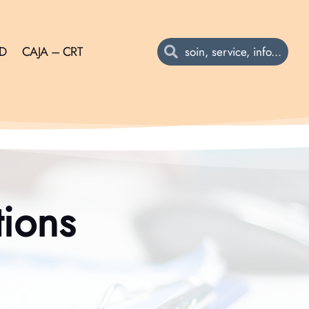
AD
CAJA – CRT
tions