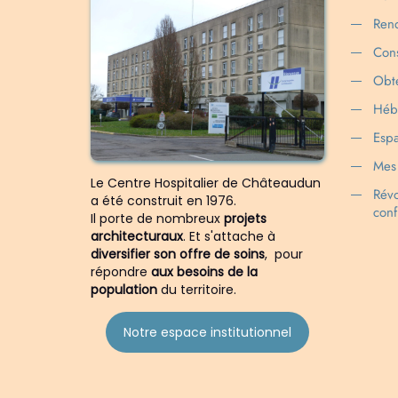
Rend
Cons
Obte
Héb
Espa
Mes 
Le Centre Hospitalier de Châteaudun
Rév
a été construit en 1976.
conf
Il porte de nombreux
projets
architecturaux
. Et s'attache à
diversifier son offre de soins
, pour
répondre
aux besoins de la
population
du territoire.
Notre espace institutionnel