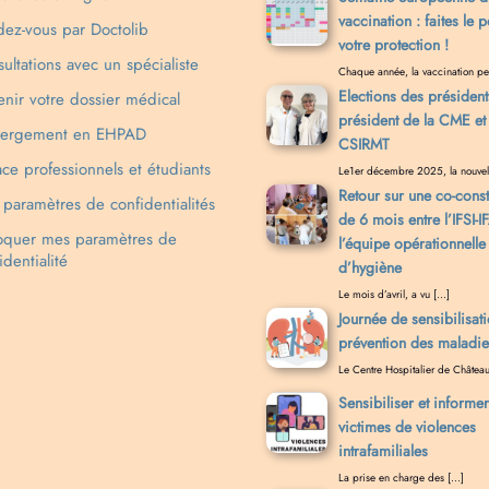
vaccination : faites le p
ez-vous par Doctolib
votre protection !
ultations avec un spécialiste
Chaque année, la vaccination pe
Elections des président
nir votre dossier médical
président de la CME et 
ergement en EHPAD
CSIRMT
ce professionnels et étudiants
Le1er décembre 2025, la nouvel
Retour sur une co-const
paramètres de confidentialités
de 6 mois entre l’IFSI-I
oquer mes paramètres de
l’équipe opérationnelle
identialité
d’hygiène
Le mois d’avril, a vu […]
Journée de sensibilisati
prévention des maladie
Le Centre Hospitalier de Châtea
Sensibiliser et informer
victimes de violences
intrafamiliales
La prise en charge des […]