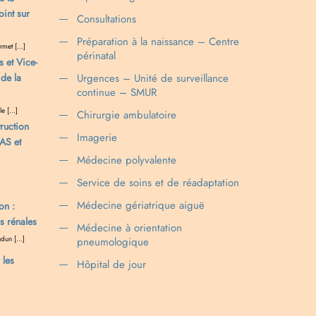
oint sur
Consultations
Préparation à la naissance – Centre
rmet […]
périnatal
s et Vice-
de la
Urgences – Unité de surveillance
continue – SMUR
le […]
Chirurgie ambulatoire
ruction
Imagerie
FAS et
Médecine polyvalente
Service de soins et de réadaptation
Médecine gériatrique aiguë
on :
s rénales
Médecine à orientation
udun […]
pneumologique
 les
Hôpital de jour